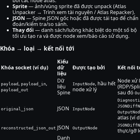
bởi các node atlas.
Sprite
— ảnh/vùng sprite đã được unpack (Atlas
Unpacker → Trình xem tài nguyên / Atlas Repacker).
JSON
— Spine JSON gốc hoặc đã được tái tạo để chẩn
đoán/kiểm tra/so sánh.
Thay đổi
— danh sách/luồng khác biệt do một số bộ
tối ưu tạo ra và được node xem/báo cáo sử dụng.
Khóa → loại → kết nối tới
Kiểu
Khóa socket (ví dụ)
dữ
Được tạo bởi
Kết nối t
liệu
Dữ
Node xử l
,
,
, hầu hết
payload
payload_in
InputNode
liệu
(RDP/Spli
node xử lý
payload_out
Spine
sau đó
Ou
Diagnosti
JSONDiffN
JSON
original_json
InputNode
OutputNod
atlas (ví
JSONDiffN
JSON
reconstructed_json_out
OutputNode
thực/gỡ l
Danh