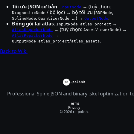
Tối ưu JSON cơ bản
:
→ (tuỳ chọn:
InputNode
/ bộ lọc) → bộ tối ưu (
,
DiagnosticNode
RDPNode
,
, …) →
.
SplineNode
QuantizerNode
OutputNode
Đóng gói lại atlas
:
→
InputNode.atlas_project
→ (tuỳ chọn:
) →
AtlasUnpackerNode
AssetViewerNode
→
AtlasRepackerNode
/
.
OutputNode.atlas_project
atlas_assets
Back to Wiki
Professional Spine JSON and binary .skel optimization t
Terms
Privacy
© 2026 re-polish.