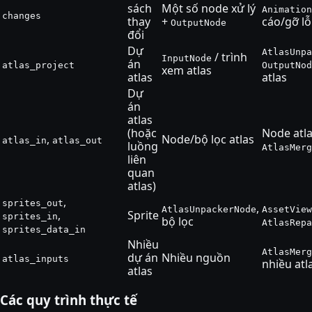
sách
Một số node xử lý
Animation
changes
thay
+
cáo/gỡ lỗ
OutputNode
đổi
Dự
AtlasUnpa
/ trình
InputNode
án
atlas_project
OutputNod
xem atlas
atlas
atlas
Dự
án
atlas
(hoặc
Node atl
,
Node/bộ lọc atlas
atlas_in
atlas_out
luồng
AtlasMerg
liên
quan
atlas)
,
sprites_out
,
AtlasUnpackerNode
AssetView
,
Sprite
sprites_in
bộ lọc
AtlasRepa
sprites_data_in
Nhiều
AtlasMerg
dự án
Nhiều nguồn
atlas_inputs
nhiều atl
atlas
Các quy trình thực tế