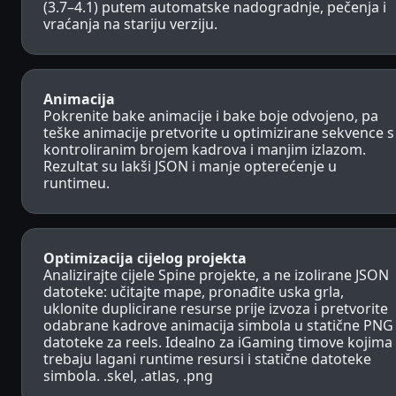
(3.7–4.1) putem automatske nadogradnje, pečenja i
vraćanja na stariju verziju.
Animacija
Pokrenite bake animacije i bake boje odvojeno, pa
teške animacije pretvorite u optimizirane sekvence s
kontroliranim brojem kadrova i manjim izlazom.
Rezultat su lakši JSON i manje opterećenje u
runtimeu.
Optimizacija cijelog projekta
Analizirajte cijele Spine projekte, a ne izolirane JSON
datoteke: učitajte mape, pronađite uska grla,
uklonite duplicirane resurse prije izvoza i pretvorite
odabrane kadrove animacija simbola u statične PNG
datoteke za reels. Idealno za iGaming timove kojima
trebaju lagani runtime resursi i statične datoteke
simbola. .skel, .atlas, .png