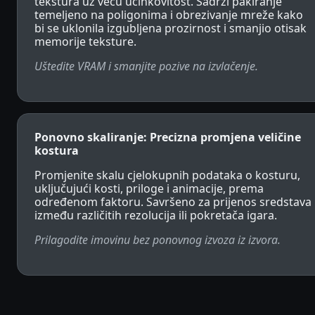
tekstura uz veću učinkovitost. Sadrži pakiranje
temeljeno na poligonima i obrezivanje mreže kako
bi se uklonila izgubljena prozirnost i smanjio otisak
memorije teksture.
Uštedite VRAM i smanjite pozive na izvlačenje.
Ponovno skaliranje: Precizna promjena veličine
kostura
Promjenite skalu cjelokupnih podataka o kosturu,
uključujući kosti, priloge i animacije, prema
određenom faktoru. Savršeno za prijenos sredstava
između različitih rezolucija ili pokretača igara.
Prilagodite imovinu bez ponovnog izvoza iz izvora.