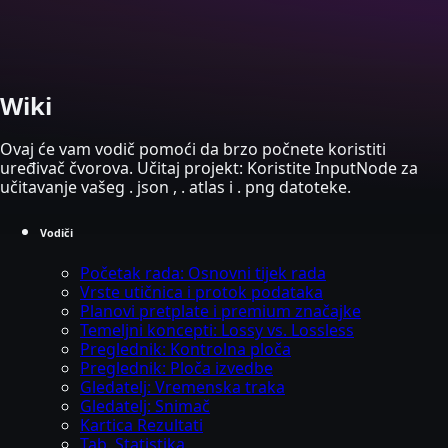
Skip to main content
Wiki
Ovaj će vam vodič pomoći da brzo počnete koristiti
uređivač čvorova. Učitaj projekt: Koristite InputNode za
učitavanje vašeg . json , . atlas i . png datoteke.
Vodiči
Početak rada: Osnovni tijek rada
Vrste utičnica i protok podataka
Planovi pretplate i premium značajke
Temeljni koncepti: Lossy vs. Lossless
Preglednik: Kontrolna ploča
Preglednik: Ploča izvedbe
Gledatelj: Vremenska traka
Gledatelj: Snimač
Kartica Rezultati
Tab. Statistika