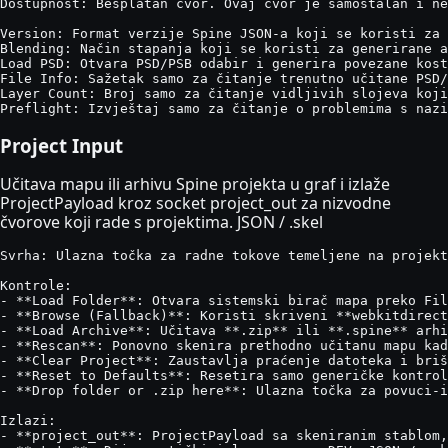
Dostupnost: Besplatan čvor. Ovaj čvor je samostalan i ne
Version: Format verzije Spine JSON-a koji se koristi za 
Blending: Način stapanja koji se koristi za generirane a
Load PSD: Otvara PSD/PSB odabir i generira povezane kost
File Info: Sažetak samo za čitanje trenutno učitane PSD/
Layer Count: Broj samo za čitanje vidljivih slojeva koji
Preflight: Izvještaj samo za čitanje o problemima s nazi
Project Input
Učitava mapu ili arhivu Spine projekta u graf i izlaže
ProjectPayload kroz socket project_out za nizvodne
čvorove koji rade s projektima. JSON / .skel
Svrha: Ulazna točka za radne tokove temeljene na projekt
Kontrole:

- **Load Folder**: Otvara sistemski birač mapa preko Fil
- **Browse (Fallback)**: Koristi skriveni **webkitdirect
- **Load Archive**: Učitava **.zip** ili **.spine** arhi
- **Rescan**: Ponovno skenira prethodno učitanu mapu kad
- **Clear Project**: Zaustavlja praćenje datoteka i briš
- **Reset to Defaults**: Resetira samo generičke kontrol
- **Drop folder or .zip here**: Ulazna točka za povuci-i
Izlazi:

- **project_out**: ProjectPayload sa skeniranim stablom,