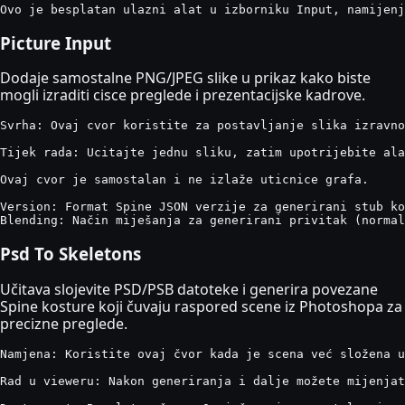
Ovo je besplatan ulazni alat u izborniku Input, namijenj
Picture Input
Dodaje samostalne PNG/JPEG slike u prikaz kako biste
mogli izraditi cisce preglede i prezentacijske kadrove.
Svrha: Ovaj cvor koristite za postavljanje slika izravno
Tijek rada: Ucitajte jednu sliku, zatim upotrijebite ala
Ovaj cvor je samostalan i ne izlaže uticnice grafa.

Version: Format Spine JSON verzije za generirani stub ko
Blending: Način miješanja za generirani privitak (normal
Psd To Skeletons
Učitava slojevite PSD/PSB datoteke i generira povezane
Spine kosture koji čuvaju raspored scene iz Photoshopa za
precizne preglede.
Namjena: Koristite ovaj čvor kada je scena već složena u
Rad u vieweru: Nakon generiranja i dalje možete mijenjat