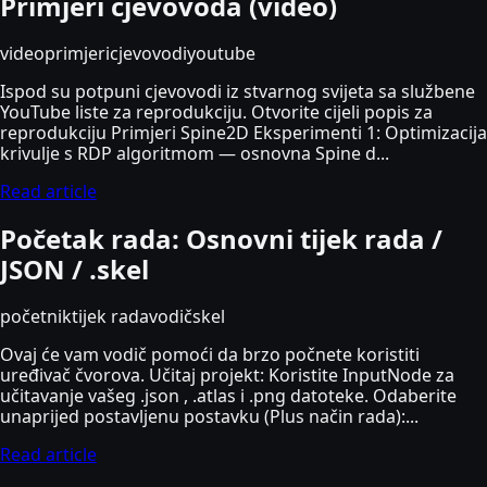
Primjeri cjevovoda (video)
video
primjeri
cjevovodi
youtube
Ispod su potpuni cjevovodi iz stvarnog svijeta sa službene
YouTube liste za reprodukciju. Otvorite cijeli popis za
reprodukciju Primjeri Spine2D Eksperimenti 1: Optimizacija
krivulje s RDP algoritmom — osnovna Spine d...
Read article
Početak rada: Osnovni tijek rada /
JSON / .skel
početnik
tijek rada
vodič
skel
Ovaj će vam vodič pomoći da brzo počnete koristiti
uređivač čvorova. Učitaj projekt: Koristite InputNode za
učitavanje vašeg .json , .atlas i .png datoteke. Odaberite
unaprijed postavljenu postavku (Plus način rada):...
Read article