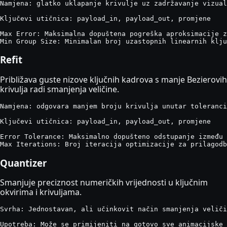
Namjena: glatko uklapanje krivulje uz zadržavanje vizual
Ključevi utičnica: payload_in, payload_out, promjene

Max Error: Maksimalna dopuštena pogreška aproksimacije z
Min Group Size: Minimalan broj uzastopnih linearnih klju
Refit
Približava guste nizove ključnih kadrova s ​​manje Bezierovih
krivulja radi smanjenja veličine.
Namjena: odgovara manjem broju krivulja unutar toleranci
Ključevi utičnica: payload_in, payload_out, promjene

Error Tolerance: Maksimalno dopušteno odstupanje između 
Max Iterations: Broj iteracija optimizacije za prilagodb
Quantizer
Smanjuje preciznost numeričkih vrijednosti u ključnim
okvirima i krivuljama.
Svrha: Jednostavan, ali učinkovit način smanjenja veliči
Upotreba: Može se primijeniti na gotovo sve animacijske 