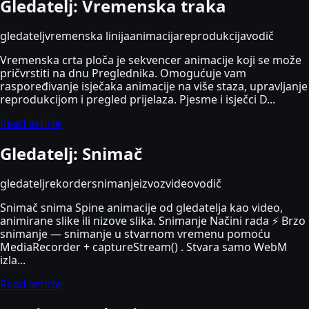
Gledatelj: Vremenska traka
gledatelj
vremenska linija
animacija
reprodukcija
vodič
Vremenska crta ploča je sekvencer animacije koji se može
pričvrstiti na dnu Preglednika. Omogućuje vam
raspoređivanje isječaka animacije na više staza, upravljanje
reprodukcijom i pregled prijelaza. Pjesme i isječci D...
Read article
Gledatelj: Snimač
gledatelj
rekorder
snimanje
izvoz
video
vodič
Snimač snima Spine animacije od gledatelja kao video,
animirane slike ili nizove slika. Snimanje Načini rada ⚡ Brzo
snimanje — snimanje u stvarnom vremenu pomoću
MediaRecorder + captureStream() . Stvara samo WebM
izla...
Read article