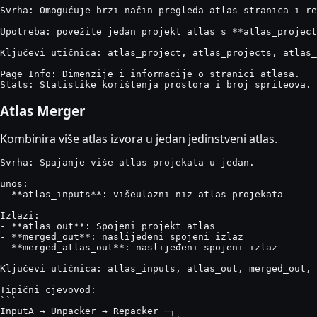
Svrha: Omogućuje brzi način pregleda atlas stranica i re
Upotreba: povežite jedan projekt atlas s **atlas_project
Ključevi utičnica: atlas_project, atlas_projects, atlas_
Page Info: Dimenzije i informacije o stranici atlasa.

Stats: Statistike korištenja prostora i broj spriteova.
Atlas Merger
Kombinira više atlas izvora u jedan jedinstveni atlas.
Svrha: Spajanje više atlas projekata u jedan.

unos:

- **atlas_inputs**: višeulazni niz atlas projekata

Izlazi:

- **atlas_out**: Spojeni projekt atlas

- **merged_out**: naslijeđeni spojeni izlaz

- **merged_atlas_out**: naslijeđeni spojeni izlaz

Ključevi utičnica: atlas_inputs, atlas_out, merged_out, 
Tipični cjevovod:

```

InputA → Unpacker → Repacker ─┐
