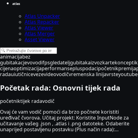
atlas
Atlas Unpacker
Atlas Repacker
Atlas Viewer
Atlas Merger
Asset Viewer
animacija
bez
gubitaka
cjevovodi
fps
gledatelj
gubitaka
izvoz
karte
koncepti
k
cijena
optimizacija
performanse
plus
podaci
početnik
premija
rada
ui
utičnice
veze
video
vodič
vremenska linija
vrste
youtube
Početak rada: Osnovni tijek rada
početnik
tijek rada
vodič
Ovaj će vam vodič pomoći da brzo počnete koristiti
uređivač čvorova. Učitaj projekt: Koristite InputNode za
učitavanje vašeg .json , .atlas i .png datoteke. Odaberite
unaprijed postavljenu postavku (Plus način rada):...