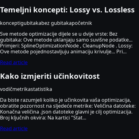
Temeljni koncepti: Lossy vs. Lossless
koncepti
gubitaka
bez gubitaka
početnik
Sve metode optimizacije dijele se u dvije vrste: Bez
gubitaka: Ove metode uklanjaju samo suvišne podatke...
Primjeri: SplineOptimizationNode , CleanupNode . Lossy:
Ove metode pojednostavljuju animaciju krivulje... Pri...
Read article
Kako izmjeriti učinkovitost
vodič
metrika
statistika
Da biste razumjeli koliko je učinkovita vaša optimizacija,
obratite pozornost na sljedeće metrike: Veličina datoteke:
Konačna veličina .json datoteke glavni je cilj optimizacija.
Broj ključnih okvira: Na kartici "Stat...
Read article