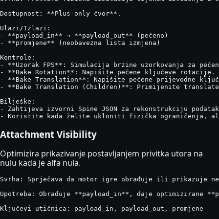
Dostupnost: **Plus-only čvor**.

Ulazi/Izlazi:

- **payload_in** → **payload_out** (pečeno)

- **promjene** (neobavezna lista izmjena)

Kontrole:

- **Uzorak FPS**: Simulacija brzine uzorkovanja za pečen
- **Bake Rotation**: Napišite pečene ključeve rotacije.

- **Bake Translation**: Napišite pečene prijevodne ključ
- **Bake Translation (Children)**: Primijenite translate
Bilješke:

- Zahtijeva izvorni Spine JSON za rekonstrukciju podatak
- Koristite kada želite ukloniti fizička ograničenja, al
Attachment Visibility
Optimizira prikazivanje postavljanjem privitka utora na
nulu kada je alfa nula.
Svrha: Sprječava da motor igre obrađuje ili prikazuje ne
Upotreba: Obrađuje **payload_in**, daje optimizirane **p
Ključevi utičnica: payload_in, payload_out, promjene
