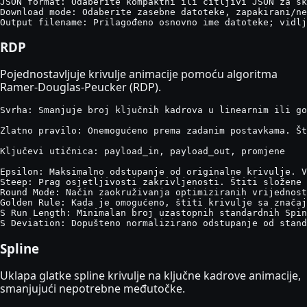
JSON format: Odaberite kompaktni ili čitljivi JSON za sk
Download mode: Odaberite zasebne datoteke, zapakirani/ne
Output filename: Prilagođeno osnovno ime datoteke; vidlj
RDP
Pojednostavljuje krivulje animacije pomoću algoritma
Ramer-Douglas-Peucker (RDP).
Svrha: Smanjuje broj ključnih kadrova u linearnim ili go
Zlatno pravilo: Onemogućeno prema zadanim postavkama. Št
Ključevi utičnica: payload_in, payload_out, promjene

Epsilon: Maksimalno odstupanje od originalne krivulje. V
Steep: Prag osjetljivosti zakrivljenosti. Štiti složene 
Round Mode: Način zaokruživanja optimiziranih vrijednost
Golden Rule: Kada je omogućeno, štiti krivulje sa značaj
S Run Length: Minimalan broj uzastopnih standardnih Spin
S Deviation: Dopušteno normalizirano odstupanje od stan
Spline
Uklapa glatke spline krivulje na ključne kadrove animacije,
smanjujući nepotrebne međutočke.