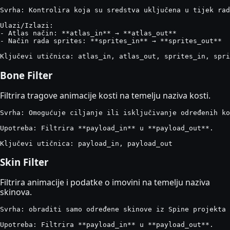
Svrha: Kontrolira koja su sredstva uključena u tijek rad
Ulazi/Izlazi:

- Atlas način: **atlas_in** → **atlas_out**

- Način rada sprites: **sprites_in** → **sprites_out**

Ključevi utičnica: atlas_in, atlas_out, sprites_in, spri
Bone Filter
Filtrira tragove animacije kosti na temelju naziva kosti.
Svrha: Omogućuje ciljanje ili isključivanje određenih ko
Upotreba: Filtrira **payload_in** u **payload_out**.

Ključevi utičnica: payload_in, payload_out
Skin Filter
Filtrira animacije i podatke o imovini na temelju naziva
skinova.
Svrha: obraditi samo određene skinove iz Spine projekta 
Upotreba: Filtrira **payload_in** u **payload_out**.
