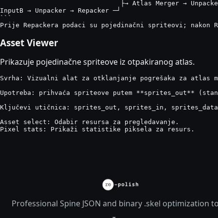
                               ├→ Atlas Merger → Unpacke
InputB → Unpacker → Repacker ─┘

```

Prije Repackera podaci su pojedinačni spriteovi; nakon R
Asset Viewer
Prikazuje pojedinačne spriteove iz otpakiranog atlas.
Svrha: Vizualni alat za otklanjanje pogrešaka za atlas m
Upotreba: prihvaća spriteove putem **sprites_out** (stan
Ključevi utičnica: sprites_out, sprites_in, sprites_data

Asset select: Odabir resursa za pregledavanje.

Pixel stats: Prikaži statistike piksela za resurs.
Professional Spine JSON and binary .skel optimization t