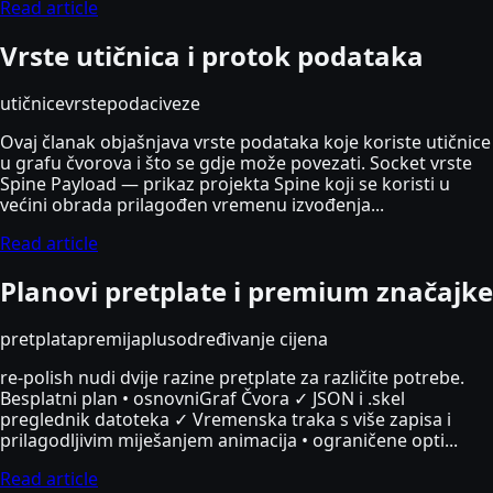
Read article
Vrste utičnica i protok podataka
utičnice
vrste
podaci
veze
Ovaj članak objašnjava vrste podataka koje koriste utičnice
u grafu čvorova i što se gdje može povezati. Socket vrste
Spine Payload — prikaz projekta Spine koji se koristi u
većini obrada prilagođen vremenu izvođenja...
Read article
Planovi pretplate i premium značajke
pretplata
premija
plus
određivanje cijena
re-polish nudi dvije razine pretplate za različite potrebe.
Besplatni plan • osnovniGraf Čvora ✓ JSON i .skel
preglednik datoteka ✓ Vremenska traka s više zapisa i
prilagodljivim miješanjem animacija • ograničene opti...
Read article