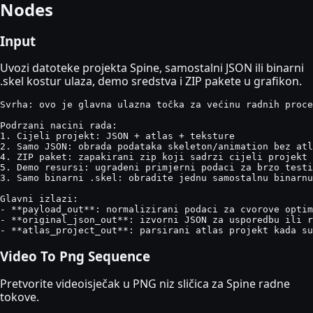
Nodes
Input
Uvozi datoteke projekta Spine, samostalni JSON ili binarni
.skel kostur ulaza, demo sredstva i ZIP pakete u grafikon.
Svrha: ovo je glavna ulazna točka za većinu radnih proce
Podrzani nacini rada:

1. Cijeli projekt: JSON + atlas + teksture

2. Samo JSON: obrada podataka skeleton/animation bez atl
4. ZIP paket: zapakirani zip koji sadrzi cijeli projekt

5. Demo resursi: ugradeni primjerni podaci za brzo testi
3. Samo binarni .skel: obradite jednu samostalnu binarnu
Glavni izlazi:

- **payload_out**: normalizirani podaci za cvorove optim
- **original_json_out**: izvorni JSON za usporedbu ili r
- **atlas_project_out**: parsirani atlas projekt kada su
Video To Png Sequence
Pretvorite videoisječak u PNG niz sličica za Spine radne
tokove.