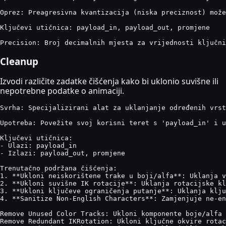
Oprez: Preagresivna kvantizacija (niska preciznost) može
Ključevi utičnica: payload_in, payload_out, promjene

Precision: Broj decimalnih mjesta za vrijednosti ključni
Cleanup
Izvodi različite zadatke čišćenja kako bi uklonio suvišne ili
nepotrebne podatke o animaciji.
Svrha: Specijalizirani alat za uklanjanje određenih vrst
Upotreba: Povežite svoj korisni teret s 'payload_in' i u
Ključevi utičnica:

- Ulazi: payload_in

- Izlazi: payload_out, promjene

Trenutačno podržana čišćenja:

1. **Ukloni neiskorištene trake u boji/alfa**: Uklanja v
2. **Ukloni suvišne IK rotacije**: Uklanja rotacijske kl
3. **Ukloni ključeve ograničenja putanje**: Uklanja klju
4. **Sanitize Non-English Characters**: Zamjenjuje ne-en
Remove Unused Color Tracks: Ukloni komponente boje/alfa 
Remove Redundant IKRotation: Ukloni ključne okvire rotac