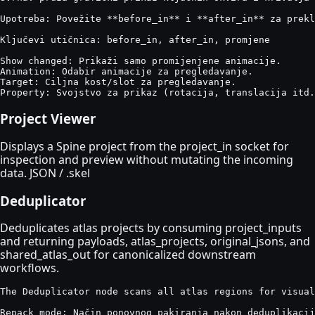
Upotreba: Povežite **before_in** i **after_in** za prekl
Ključevi utičnica: before_in, after_in, promjene

Show changed: Prikaži samo promijenjene animacije.

Animation: Odabir animacije za pregledavanje.

Target: Ciljna kost/slot za pregledavanje.

Property: Svojstvo za prikaz (rotacija, translacija itd.
Project Viewer
Displays a Spine project from the project_in socket for
inspection and preview without mutating the incoming
data. JSON / .skel
Deduplicator
Deduplicates atlas projects by consuming project_inputs
and returning payloads, atlas_projects, original_jsons, and
shared_atlas_out for canonicalized downstream
workflows.
The Deduplicator node scans all atlas regions for visual
Repack mode: Način ponovnog pakiranja nakon deduplikacij