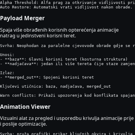
Alpha Threshold: Alfa prag za otkrivanje vidljivosti pri
Auto Restore: Automatski vrati vidljivost nakon obrade.
Payload Merger
Spaja više obrađenih korisnih opterećenja animacije
natrag u jedinstveni korisni teret.
Svrha: Neophodan za paralelne cjevovode obrade gdje se r
Unosi:

- **baza**: Glavni korisni teret (kosturna struktura)

- **nadjačava**: jedan ili više tereta čije staze zamjen
Izlaz:

- **merged_out**: Spojeni korisni teret

Ključevi utičnica: baza, nadjačava, merged_out

Warn conflicts: Prikaži upozorenja kod konflikata spajan
Animation Viewer
Vizualni alat za pregled i usporedbu krivulja animacije prije
i poslije optimizacije.
Svrha: pruža grafički prikaz ključnih okvira i krivulja 