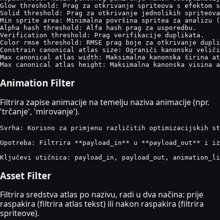
Glow threshold: Prag za otkrivanje spriteova s efektom s
Solid threshold: Prag za otkrivanje jednolikih spriteova
Min sprite area: Minimalna površina spritea za analizu (
Alpha hash threshold: Alfa hash prag za usporedbu.

Verification threshold: Prag verifikacije duplikata.

Color rmse threshold: RMSE prag boje za otkrivanje dupli
Constrain canonical atlas size: Ograniči kanonsku veliči
Max canonical atlas width: Maksimalna kanonska širina at
Max canonical atlas height: Maksimalna kanonska visina a
Animation Filter
Filtrira zapise animacije na temelju naziva animacije (npr.
'trčanje', 'mirovanje').
Svrha: Korisno za primjenu različitih optimizacijskih st
Upotreba: Filtrira **payload_in** u **payload_out** i iz
Ključevi utičnica: payload_in, payload_out, animation_li
Asset Filter
Filtrira sredstva atlas po nazivu, radi u dva načina: prije
raspakira (filtrira atlas tekst) ili nakon raspakira (filtrira
spriteove).