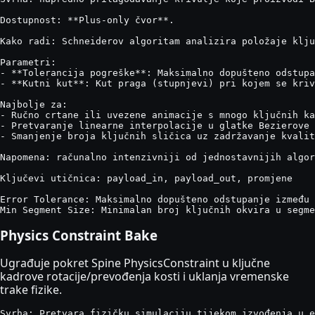
Dostupnost: **Plus-only čvor**.

Kako radi: Schneiderov algoritam analizira položaje klju
Parametri:

- **Tolerancija pogreške**: Maksimalno dopušteno odstupa
- **Kutni kut**: Kut praga (stupnjevi) pri kojem se kriv
Najbolje za:

- Ručno crtane ili uvezene animacije s mnogo ključnih ka
- Pretvaranje linearne interpolacije u glatke Bezierove 
- Smanjenje broja ključnih sličica uz zadržavanje kvalit
Napomena: računalno intenzivniji od jednostavnijih algor
Ključevi utičnica: payload_in, payload_out, promjene

Error Tolerance: Maksimalno dopušteno odstupanje između 
Min Segment Size: Minimalan broj ključnih okvira u segme
Physics Constraint Bake
Ugrađuje pokret Spine PhysicsConstraint u ključne
kadrove rotacije/prevođenja kosti i uklanja vremenske
trake fizike.
Svrha: Pretvara fizičku simulaciju tijekom izvođenja u e