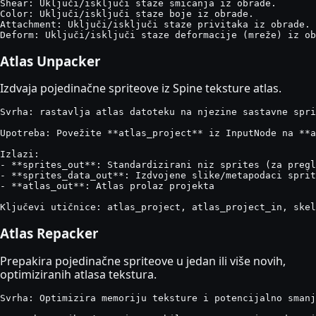
Shear: Uključi/isključi staze smicanja iz obrade.

Color: Uključi/isključi staze boje iz obrade.

Attachment: Uključi/isključi staze privitaka iz obrade.

Deform: Uključi/isključi staze deformacije (mreže) iz ob
Atlas Unpacker
Izdvaja pojedinačne spriteove iz Spine teksture atlas.
Svrha: rastavlja atlas datoteku na njezine sastavne spri
Upotreba: Povežite **atlas_project** iz InputNode na **a
Izlazi:

- **sprites_out**: Standardizirani niz sprites (za pregl
- **sprites_data_out**: Izdvojene slike/metapodaci sprit
- **atlas_out**: Atlas prolaz projekta

Ključevi utičnice: atlas_project, atlas_project_in, ske
Atlas Repacker
Prepakira pojedinačne spriteove u jedan ili više novih,
optimiziranih atlasa tekstura.
Svrha: Optimizira memoriju teksture i potencijalno smanj