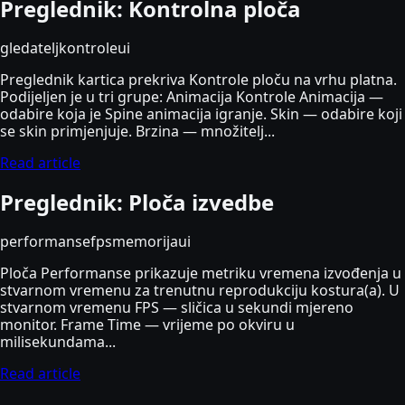
Preglednik: Kontrolna ploča
gledatelj
kontrole
ui
Preglednik kartica prekriva Kontrole ploču na vrhu platna.
Podijeljen je u tri grupe: Animacija Kontrole Animacija —
odabire koja je Spine animacija igranje. Skin — odabire koji
se skin primjenjuje. Brzina — množitelj...
Read article
Preglednik: Ploča izvedbe
performanse
fps
memorija
ui
Ploča Performanse prikazuje metriku vremena izvođenja u
stvarnom vremenu za trenutnu reprodukciju kostura(a). U
stvarnom vremenu FPS — sličica u sekundi mjereno
monitor. Frame Time — vrijeme po okviru u
milisekundama...
Read article