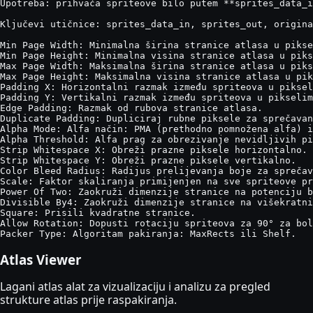
Upotreba: prihvaća spriteove bilo putem **sprites_data_i
Ključevi utičnice: sprites_data_in, sprites_out, origina
Min Page Width: Minimalna širina stranice atlasa u pikse
Min Page Height: Minimalna visina stranice atlasa u piks
Max Page Width: Maksimalna širina stranice atlasa u piks
Max Page Height: Maksimalna visina stranice atlasa u pik
Padding X: Horizontalni razmak između spriteova u piksel
Padding Y: Vertikalni razmak između spriteova u pikselim
Edge Padding: Razmak od rubova stranice atlasa.

Duplicate Padding: Dupliciraj rubne piksele za sprečavan
Alpha Mode: Alfa način: PMA (prethodno pomnožena alfa) i
Alpha Threshold: Alfa prag za obrezivanje nevidljivih pi
Strip Whitespace X: Obreži prazne piksele horizontalno.

Strip Whitespace Y: Obreži prazne piksele vertikalno.

Color Bleed Radius: Radijus prelijevanja boje za sprečav
Scale: Faktor skaliranja primijenjen na sve spriteove pr
Power Of Two: Zaokruži dimenzije stranice na potenciju b
Divisible By4: Zaokruži dimenzije stranice na višekratni
Square: Prisili kvadratne stranice.

Allow Rotation: Dopusti rotaciju spriteova za 90° za bol
Packer Type: Algoritam pakiranja: MaxRects ili Shelf.
Atlas Viewer
Lagani atlas alat za vizualizaciju i analizu za pregled
strukture atlas prije raspakiranja.