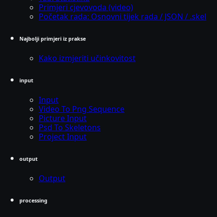
Primjeri cjevovoda (video)
Početak rada: Osnovni tijek rada / JSON / .skel
Najbolji primjeri iz prakse
Kako izmjeriti učinkovitost
input
Input
Video To Png Sequence
Picture Input
Psd To Skeletons
Project Input
output
Output
processing