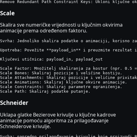
Remove Redundant Path Constraint Keys: Ukloni ključne ok
Scale
Skalira sve numeričke vrijednosti u ključnim okvirima
animacije prema određenom faktoru.
Svrha: Jednoliko skalira podatke o animaciji, korisno za
Upotreba: Povežite **payload_in** i preuzmite rezultat i
Ključevi utičnica: payload_in, payload_out

Scale Factor: Množitelj skaliranja za kostur (npr. 0.5 =
Scale Bones: Skaliraj pozicije i veličine kostiju.

Scale Attachments: Skaliraj pozicije i veličine privitak
Scale Animations: Skaliraj ključne okvire animacije.

Scale Constraints: Skaliraj parametre ograničenja.

Scale Path: Skaliraj podatke putanje.
Schneider
Uklapa glatke Bezierove krivulje u ključne kadrove
animacije pomoću algoritma za prilagođavanje
Schneiderove krivulje.
Svrha: napredno prilagođavanje krivulje koje proizvodi B