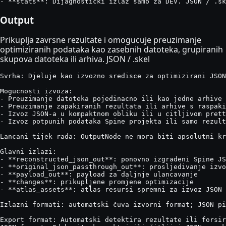
- **stats**: Dijagnostički izlaz samo za DEV. JSON / .sk
Output
Prikuplja zavrsne rezultate i omogucuje preuzimanje
optimiziranih podataka kao zasebnih datoteka, grupiranih
skupova datoteka ili arhiva. JSON / .skel
Svrha: Djeluje kao izvozno sredisce za optimizirani JSON
Mogucnosti izvoza:

- Preuzimanje datoteka pojedinacno ili kao jedne arhive

- Preuzimanje zapakiranih rezultata ili arhive s raspaki
- Izvoz JSON-a u kompaktnom obliku ili u citljivom prett
- Izvoz potpunih podataka Spine projekta ili samo rezult
Lancani tijek rada: OutputNode ne mora biti apsolutni kr
Glavni izlazi:

- **reconstructed_json_out**: ponovno izgradeni Spine JS
- **original_json_passthrough_out**: prosljedivanje izvo
- **payload_out**: payload za daljnje ulancavanje

- **changes**: prikupljene promjene optimizacije

- **atlas_assets**: atlas resursi spremni za izvoz JSON 
Izlazni formati: automatski čuva izvorni format; JSON pi
Export format: Automatski detektira rezultate ili forsir