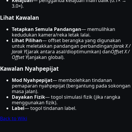
Kelajuan
— pengganda kelajuan main balik (0.1× →
3.0×).
Lihat Kawalan
Tetapkan Semula Pandangan
— memulihkan
kedudukan kamera/reka letak lalai.
Lihat Pilihan
— offset berangka yang digunakan
untuk meletakkan pandangan perbandingan:
Jarak X /
Jarak Y
(jarak antara asal/dioptimumkan) dan
Offset X /
Offset Y
(anjakan global).
Kawalan Nyahpepijat
Mod Nyahpepijat
— membolehkan tindanan
pemaparan nyahpepijat (bergantung pada sokongan
masa jalan).
Dayakan Fizik
— togol simulasi fizik (jika rangka
menggunakan fizik).
Label
— togol tindanan label.
Back to Wiki