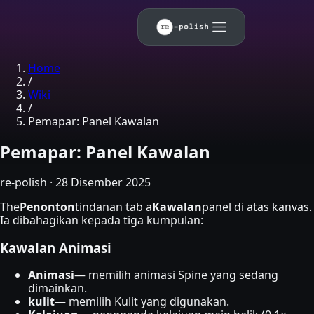
Skip to main content
Home
/
Wiki
/
Pemapar: Panel Kawalan
Pemapar: Panel Kawalan
re-polish
·
28 Disember 2025
The
Penonton
tindanan tab a
Kawalan
panel di atas kanvas.
Ia dibahagikan kepada tiga kumpulan:
Kawalan Animasi
Animasi
— memilih animasi Spine yang sedang
dimainkan.
kulit
— memilih Kulit yang digunakan.