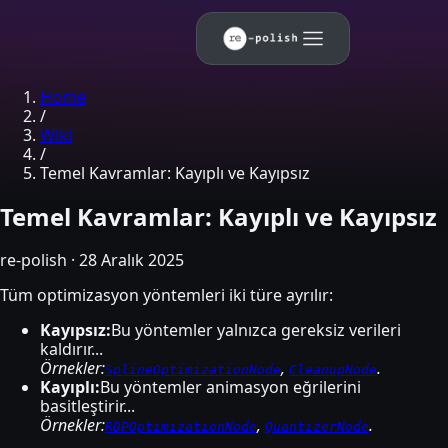
Skip to main content
Home
/
Wiki
/
Temel Kavramlar: Kayıplı ve Kayıpsız
Temel Kavramlar: Kayıplı ve Kayıpsız
re-polish
·
28 Aralık 2025
Tüm optimizasyon yöntemleri iki türe ayrılır:
Kayıpsız:
Bu yöntemler yalnızca gereksiz verileri
kaldırır...
Örnekler:
,
.
SplineOptimizationNode
CleanupNode
Kayıplı:
Bu yöntemler animasyon eğrilerini
basitleştirir...
Örnekler:
,
.
RDPOptimizationNode
QuantizerNode