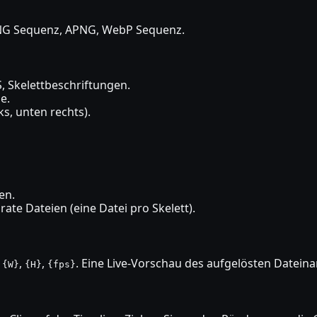
NG Sequenz, APNG, WebP Sequenz.
, Skelettbeschriftungen.
e.
ks, unten rechts).
en.
ate Dateien (eine Datei pro Skelett).
,
,
,
. Eine Live-Vorschau des aufgelösten Datein
{W}
{H}
{fps}