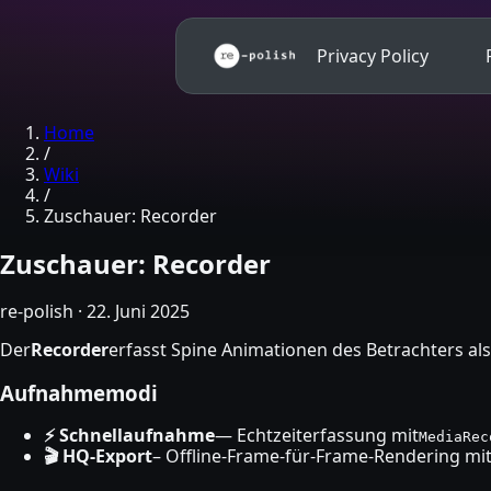
Skip to main content
Privacy Policy
Home
/
Wiki
/
Zuschauer: Recorder
Zuschauer: Recorder
re-polish
·
22. Juni 2025
Der
Recorder
erfasst Spine Animationen des Betrachters als
Aufnahmemodi
⚡ Schnellaufnahme
— Echtzeiterfassung mit
MediaRec
🎬 HQ-Export
– Offline-Frame-für-Frame-Rendering m