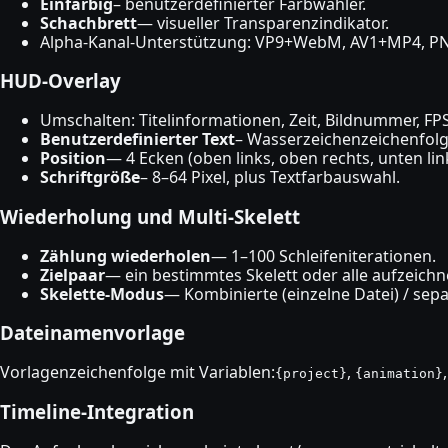
Einfarbig
– benutzerdefinierter Farbwähler.
Schachbrett
— visueller Transparenzindikator.
Alpha-Kanal-Unterstützung: VP9+WebM, AV1+MP4, P
HUD-Overlay
Umschalten: Titelinformationen, Zeit, Bildnummer, FPS
Benutzerdefinierter Text
– Wasserzeichenzeichenfolg
Position
— 4 Ecken (oben links, oben rechts, unten lin
Schriftgröße
– 8–64 Pixel, plus Textfarbauswahl.
Wiederholung und Multi-Skelett
Zählung wiederholen
— 1–100 Schleifeniterationen.
Zielpaar
— ein bestimmtes Skelett oder alle aufzeichn
Skelette-Modus
— Kombinierte (einzelne Datei) / separ
Dateinamenvorlage
Vorlagenzeichenfolge mit Variablen:
,
{project}
{animation}
Timeline-Integration