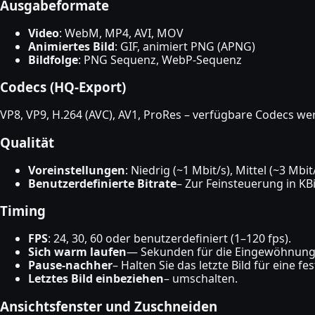
Ausgabeformate
Video
: WebM, MP4, AVI, MOV
Animiertes Bild
: GIF, animiert PNG (APNG)
Bildfolge
: PNG Sequenz, WebP-Sequenz
Codecs (HQ-Export)
VP8, VP9, ​​H.264 (AVC), AV1, ProRes – verfügbare Codecs 
Qualität
Voreinstellungen
: Niedrig (~1 Mbit/s), Mittel (~3 Mbit
Benutzerdefinierte Bitrate
– Zur Feinsteuerung in KB
Timing
FPS
: 24, 30, 60 oder benutzerdefiniert (1–120 fps).
Sich warm laufen
— Sekunden für die Eingewöhnung 
Pause-nachher
– Halten Sie das letzte Bild für eine f
Letztes Bild einbeziehen
– umschalten.
Ansichtsfenster und Zuschneiden