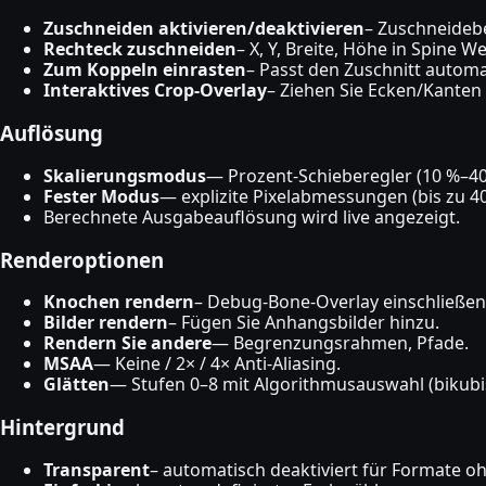
Zuschneiden aktivieren/deaktivieren
– Zuschneideb
Rechteck zuschneiden
– X, Y, Breite, Höhe in Spine W
Zum Koppeln einrasten
– Passt den Zuschnitt automa
Interaktives Crop-Overlay
– Ziehen Sie Ecken/Kanten 
Auflösung
Skalierungsmodus
— Prozent-Schieberegler (10 %–40
Fester Modus
— explizite Pixelabmessungen (bis zu 40
Berechnete Ausgabeauflösung wird live angezeigt.
Renderoptionen
Knochen rendern
– Debug-Bone-Overlay einschließen
Bilder rendern
– Fügen Sie Anhangsbilder hinzu.
Rendern Sie andere
— Begrenzungsrahmen, Pfade.
MSAA
— Keine / 2× / 4× Anti-Aliasing.
Glätten
— Stufen 0–8 mit Algorithmusauswahl (bikubis
Hintergrund
Transparent
– automatisch deaktiviert für Formate ohn