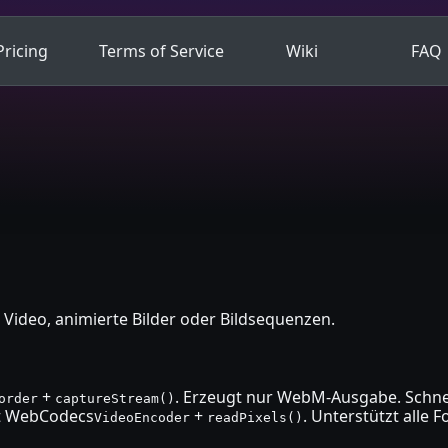
Pricing
Terms of Service
Wiki
FAQ
 Video, animierte Bilder oder Bildsequenzen.
+
. Erzeugt nur WebM-Ausgabe. Schnell
order
captureStream()
it WebCodecs
+
. Unterstützt alle
VideoEncoder
readPixels()