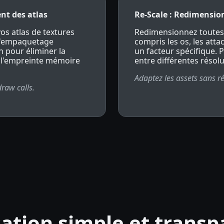
nt des atlas
Re-Scale : Redimensio
s atlas de textures
Redimensionnez toutes 
t l'empaquetage
compris les os, les att
 pour éliminer la
un facteur spécifique. 
e l'empreinte mémoire
entre différentes résol
Adaptez les assets sans r
raw calls.
cation simple et trans