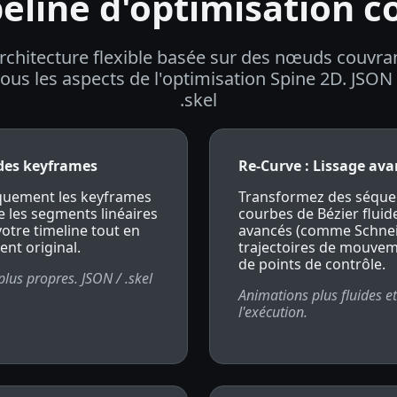
eline d'optimisation 
rchitecture flexible basée sur des nœuds couvra
tous les aspects de l'optimisation Spine 2D. JSON 
.skel
 des keyframes
Re-Curve : Lissage av
iquement les keyframes
Transformez des séque
e les segments linéaires
courbes de Bézier fluid
votre timeline tout en
avancés (comme Schneide
nt original.
trajectoires de mouve
de points de contrôle.
lus propres. JSON / .skel
Animations plus fluides et
l'exécution.