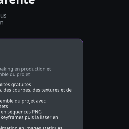
ous
on
baking en production et
mble du projet
lités gratuites
, des courbes, des textures et de
semble du projet avec
sets
s en séquences PNG
keyframes puis la lisser en
nimation en images statiques