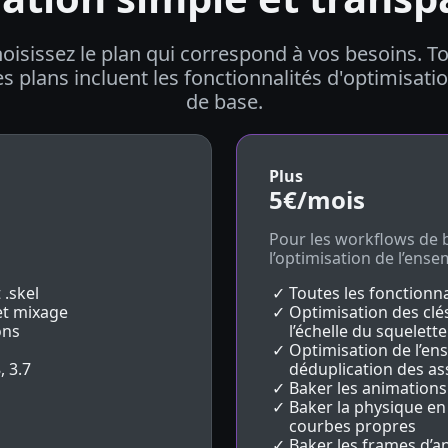
oisissez le plan qui correspond à vos besoins. T
es plans incluent les fonctionnalités d'optimisati
de base.
Plus
5€
/mois
Pour les workflows de 
l’optimisation de l’ense
 .skel
Toutes les fonctionna
et mixage
Optimisation des clés
ons
l’échelle du squelette
Optimisation de l’en
, 3.7
déduplication des as
Baker les animation
Baker la physique en 
courbes propres
Baker les frames d’a