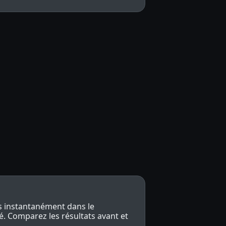
s
s instantanément dans le
ré. Comparez les résultats avant et