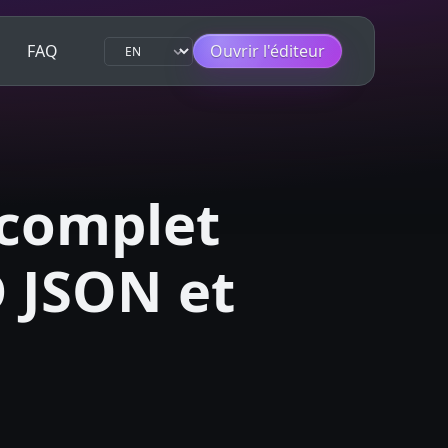
FAQ
Ouvrir l'éditeur
 complet
D JSON et
s