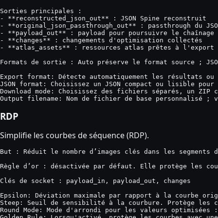
Sorties principales :

- **reconstructed_json_out** : JSON Spine reconstruit

- **original_json_passthrough_out** : passthrough du JSO
- **payload_out** : payload pour poursuivre le chaînage

- **changes** : changements d'optimisation collectés

- **atlas_assets** : ressources atlas prêtes à l'export 
Formats de sortie : Auto préserve le format source ; JSO
Export format: Détecte automatiquement les résultats ou 
JSON format: Choisissez un JSON compact ou lisible pour 
Download mode: Choisissez des fichiers séparés, un ZIP c
Output filename: Nom de fichier de base personnalisé ; v
RDP
Simplifie les courbes de séquence (RDP).
But : Réduit le nombre d’images clés dans les segments d
Règle d’or : désactivée par défaut. Elle protège les cou
Clés de socket : payload_in, payload_out, changes

Epsilon: Déviation maximale par rapport à la courbe orig
Steep: Seuil de sensibilité à la courbure. Protège les c
Round Mode: Mode d'arrondi pour les valeurs optimisées :
Golden Rule: Lorsqu'activé, protège les courbes avec une