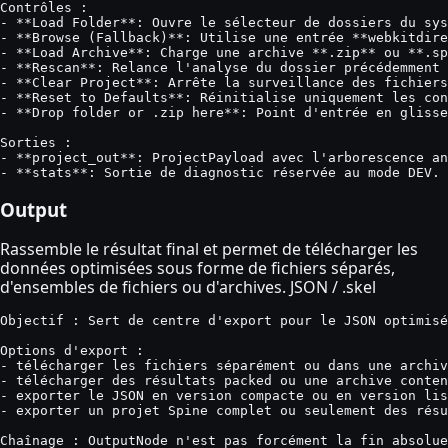
Contrôles :

- **Load Folder**: Ouvre le sélecteur de dossiers du sys
- **Browse (Fallback)**: Utilise une entrée **webkitdire
- **Load Archive**: Charge une archive **.zip** ou **.sp
- **Rescan**: Relance l'analyse du dossier précédemment 
- **Clear Project**: Arrête la surveillance des fichiers
- **Reset to Defaults**: Réinitialise uniquement les con
- **Drop folder or .zip here**: Point d'entrée en glisse
Sorties :

- **project_out**: ProjectPayload avec l'arborescence an
- **stats**: Sortie de diagnostic réservée au mode DEV. 
Output
Rassemble le résultat final et permet de télécharger les
données optimisées sous forme de fichiers séparés,
d'ensembles de fichiers ou d'archives. JSON / .skel
Objectif : Sert de centre d'export pour le JSON optimisé
Options d'export :

- télécharger les fichiers séparément ou dans une archiv
- télécharger des résultats packed ou une archive conten
- exporter le JSON en version compacte ou en version lis
- exporter un projet Spine complet ou seulement des résu
Chaînage : OutputNode n'est pas forcément la fin absolue