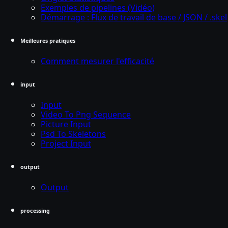
Exemples de pipelines (Vidéo)
Démarrage : Flux de travail de base / JSON / .skel
Meilleures pratiques
Comment mesurer l'efficacité
input
Input
Video To Png Sequence
Picture Input
Psd To Skeletons
Project Input
output
Output
processing