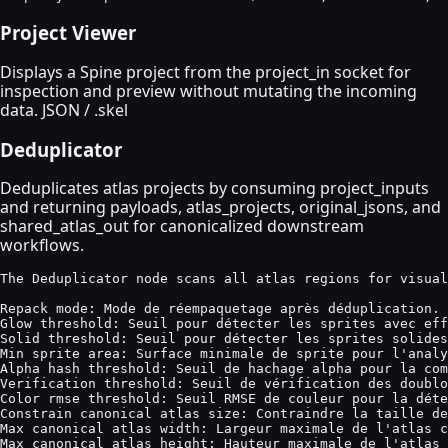
Project Viewer
Displays a Spine project from the project_in socket for
inspection and preview without mutating the incoming
data. JSON / .skel
Deduplicator
Deduplicates atlas projects by consuming project_inputs
and returning payloads, atlas_projects, original_jsons, and
shared_atlas_out for canonicalized downstream
workflows.
The Deduplicator node scans all atlas regions for visual
Repack mode: Mode de réempaquetage après déduplication.

Glow threshold: Seuil pour détecter les sprites avec eff
Solid threshold: Seuil pour détecter les sprites solides
Min sprite area: Surface minimale de sprite pour l'analy
Alpha hash threshold: Seuil de hachage alpha pour la com
Verification threshold: Seuil de vérification des doublo
Color rmse threshold: Seuil RMSE de couleur pour la déte
Constrain canonical atlas size: Contraindre la taille de
Max canonical atlas width: Largeur maximale de l'atlas c
Max canonical atlas height: Hauteur maximale de l'atlas 