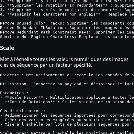
1. **Supprimer les pistes color/alpha inutilisées** : Su
2. **Supprimer les rotations IK redondantes** : Supprime
3. **Supprimer les clés de contrainte de chemin** : Supp
4. **Assainir les caractères non anglais** : Remplace le
Remove Unused Color Tracks: Supprimer les composants cou
Remove Redundant IKRotation: Supprimer les images clés d
Remove Redundant Path Constraint Keys: Supprimer les ima
Sanitize Non English Characters: Remplacer les caractère
Scale
Met à l'échelle toutes les valeurs numériques des images
clés de séquence par un facteur spécifié.
Objectif : Met uniformément à l'échelle les données de s
Utilisation : Connectez au payload et définissez le fact
Paramètres :

- **Scale Factor** : Multiplicateur appliqué à toutes le
- **Include Rotations** : Si les valeurs de rotation doi
Cas d'utilisation :

- Redimensionner les séquences importées pour correspond
- Créer des variantes exagérées ou subtiles de séquences

- Mise à l'échelle par lots de plusieurs séquences pour 
Scale Bones: Mettre à l'échelle les positions et tailles