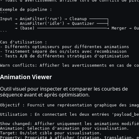
- Toast d'avertissement affiché lors de conflits de pist
Exemple de pipeline :

```

Input → AnimFilter('run') → Cleanup ───────┐

      → AnimFilter('idle') → Quantizer ────┤

      → (base) ────────────────────────────→ Merger → Ou
```

Cas d'utilisation :

- Différents optimiseurs pour différentes animations

- Traitement séparé des os/slots avec recombinaison

- Tests A/B de différentes stratégies d'optimisation

Warn conflicts: Afficher les avertissements en cas de co
Animation Viewer
Outil visuel pour inspecter et comparer les courbes de
séquence avant et après optimisation.
Objectif : Fournit une représentation graphique des imag
Utilisation : En connectant les deux entrées 'payload_be
Show changed: Afficher uniquement les animations modifié
Animation: Sélection d'animation pour visualisation.

Target: Os/slot cible pour visualisation.

Property: Propriété à afficher (rotation, translation, e