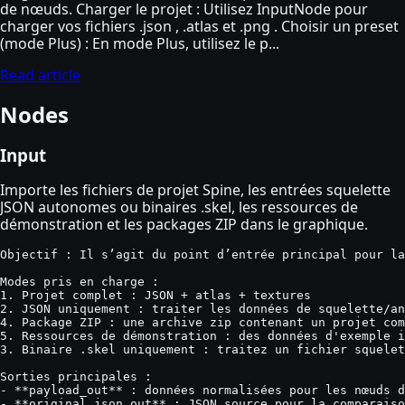
de nœuds. Charger le projet : Utilisez InputNode pour
charger vos fichiers .json , .atlas et .png . Choisir un preset
(mode Plus) : En mode Plus, utilisez le p...
Read article
Nodes
Input
Importe les fichiers de projet Spine, les entrées squelette
JSON autonomes ou binaires .skel, les ressources de
démonstration et les packages ZIP dans le graphique.
Objectif : Il s’agit du point d’entrée principal pour la
Modes pris en charge :

1. Projet complet : JSON + atlas + textures

2. JSON uniquement : traiter les données de squelette/an
4. Package ZIP : une archive zip contenant un projet com
5. Ressources de démonstration : des données d'exemple i
3. Binaire .skel uniquement : traitez un fichier squelet
Sorties principales :

- **payload_out** : données normalisées pour les nœuds d
- **original_json_out** : JSON source pour la comparaiso