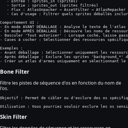
   - Entrée : sprites_in (sprites)

   - Sortie : sprites_out (sprites filtrés)

   - Flux : AtlasUnpacker → AssetFilter → AtlasRepacker

   - Cas d'usage : Filtrer quels sprites déballés inclur
Comportement UI :

- En mode AVANT DÉBALLAGE : Analyse le texte de l'atlas 
- En mode APRÈS DÉBALLAGE : Découvre les noms de ressour
- Basculer 'Tout autoriser' : Lorsque coché, laisse pass
- Cases à cocher : Sélectionner des ressources spécifiqu
Exemples :

- Avant déballage : Sélectionner uniquement les ressourc
- Après déballage : Exclure les sprites 'background_*' d
- Créer un atlas d'armes uniquement en sélectionnant le 
Bone Filter
Filtre les pistes de séquence d'os en fonction du nom de
l'os.
Objectif : Permet de cibler ou d'exclure des os spécifiq
Utilisation : Vous pourriez vouloir exclure les os sensi
Skin Filter