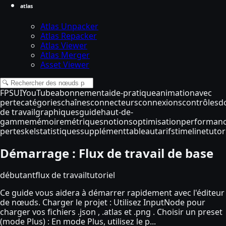
atlas
Atlas Unpacker
Atlas Repacker
Atlas Viewer
Atlas Merger
Asset Viewer
FPS
UI
YouTube
abonnement
aide-pratique
animation
avec
perte
catégories
chaînes
connecteurs
connexions
contrôles
d
de travail
graphiques
guide
haut-de-
gamme
mémoire
métriques
notions
optimisation
performan
perte
skel
statistiques
supplément
tableau
tarifs
timeline
tutor
Démarrage : Flux de travail de base
débutant
flux de travail
tutoriel
Ce guide vous aidera à démarrer rapidement avec l'éditeur
de nœuds. Charger le projet : Utilisez InputNode pour
charger vos fichiers .json , .atlas et .png . Choisir un preset
(mode Plus) : En mode Plus, utilisez le p...