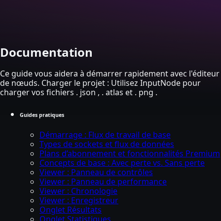
Skip to main content
Documentation
Ce guide vous aidera à démarrer rapidement avec l'éditeur
de nœuds. Charger le projet : Utilisez InputNode pour
charger vos fichiers . json , . atlas et . png .
Guides pratiques
Démarrage : Flux de travail de base
Types de sockets et flux de données
Plans d’abonnement et fonctionnalités Premium
Concepts de base : Avec perte vs. Sans perte
Viewer : Panneau de contrôles
Viewer : Panneau de performance
Viewer : Chronologie
Viewer : Enregistreur
Onglet Résultats
Onglet Statistiques